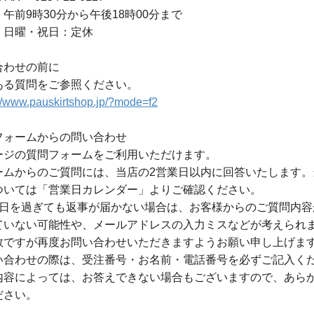
午前9時30分から午後18時00分まで
・日曜・祝日：定休
合わせの前に
ある質問をご参照ください。
://www.pauskirtshop.jp/?mode=f2
フォームからの問い合わせ
ージの質問フォームをご利用いただけます。
ームからのご質問には、当店の2営業日以内に回答いたします。
ついては「営業日カレンダー」よりご確認ください。
業日を過ぎても返事が届かない場合は、お客様からのご質問内容
ていない可能性や、メールアドレスの入力ミスなどが考えられ
数ですが再度お問い合わせいただきますようお願い申し上げま
い合わせの際は、受注番号・お名前・電話番号を必ずご記入く
内容によっては、お答えできない場合もございますので、あら
ださい。