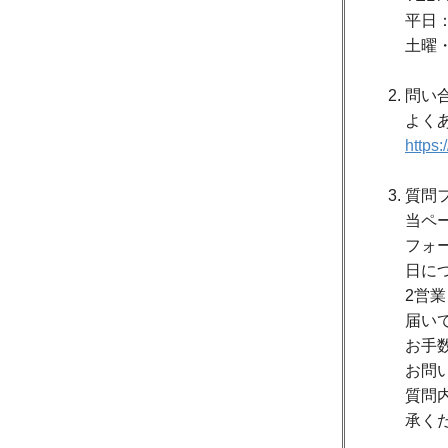
平日：
土曜
問い
よく
https
質問
当ペ
フォ
日に
2営
届い
お手
お問
質問
承く