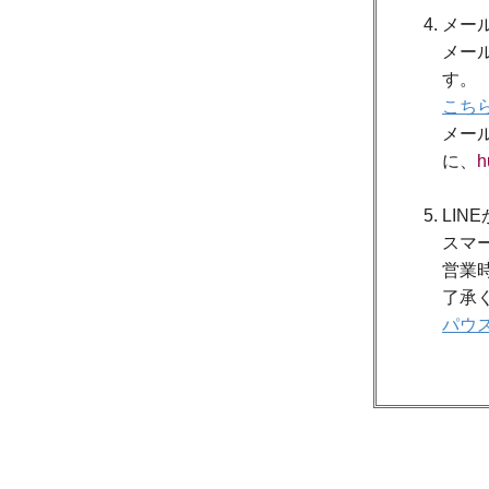
メー
メー
す。
こち
メー
に、
h
LIN
スマ
営業
了承
パウス