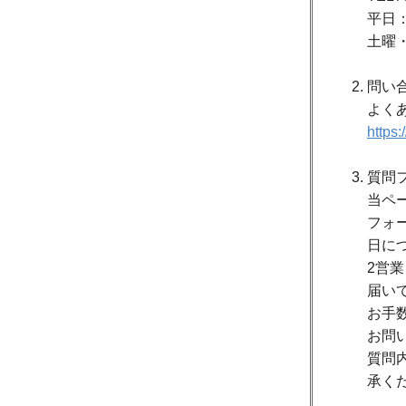
平日：
土曜
問い
よく
https
質問
当ペ
フォ
日に
2営
届い
お手
お問
質問
承く