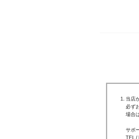
当店
必ず
場合
サポ
TEL 