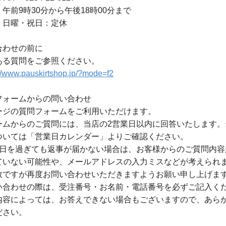
午前9時30分から午後18時00分まで
・日曜・祝日：定休
合わせの前に
ある質問をご参照ください。
://www.pauskirtshop.jp/?mode=f2
フォームからの問い合わせ
ージの質問フォームをご利用いただけます。
ームからのご質問には、当店の2営業日以内に回答いたします。
ついては「営業日カレンダー」よりご確認ください。
業日を過ぎても返事が届かない場合は、お客様からのご質問内容
ていない可能性や、メールアドレスの入力ミスなどが考えられ
数ですが再度お問い合わせいただきますようお願い申し上げま
い合わせの際は、受注番号・お名前・電話番号を必ずご記入く
内容によっては、お答えできない場合もございますので、あら
ださい。