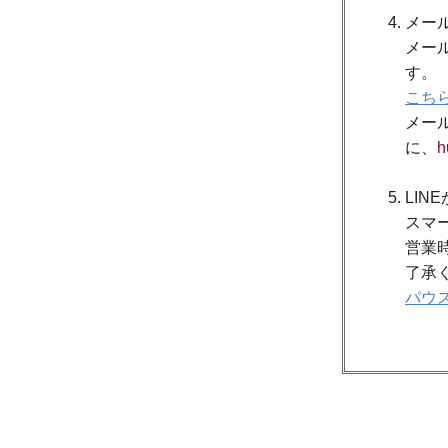
メー
メー
す。
こち
メー
に、
h
LIN
スマ
営業
了承
パウス