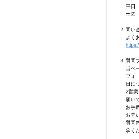
平日：
土曜
問い
よく
https
質問
当ペ
フォ
日に
2営
届い
お手
お問
質問
承く