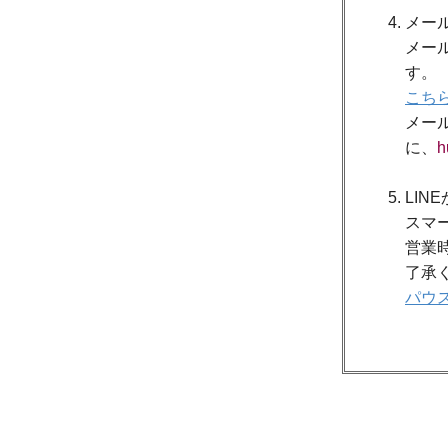
メー
メー
す。
こち
メー
に、
h
LIN
スマ
営業
了承
パウス