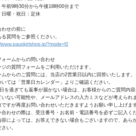
午前9時30分から午後18時00分まで
・日曜・祝日：定休
合わせの前に
ある質問をご参照ください。
://www.pauskirtshop.jp/?mode=f2
フォームからの問い合わせ
ージの質問フォームをご利用いただけます。
ームからのご質問には、当店の2営業日以内に回答いたします。
ついては「営業日カレンダー」よりご確認ください。
業日を過ぎても返事が届かない場合は、お客様からのご質問内容
ていない可能性や、メールアドレスの入力ミスなどが考えられ
数ですが再度お問い合わせいただきますようお願い申し上げま
い合わせの際は、受注番号・お名前・電話番号を必ずご記入く
内容によっては、お答えできない場合もございますので、あら
ださい。