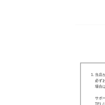
当店
必ず
場合
サポ
TEL 