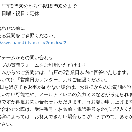
午前9時30分から午後18時00分まで
・日曜・祝日：定休
合わせの前に
ある質問をご参照ください。
://www.pauskirtshop.jp/?mode=f2
フォームからの問い合わせ
ージの質問フォームをご利用いただけます。
ームからのご質問には、当店の2営業日以内に回答いたします。
ついては「営業日カレンダー」よりご確認ください。
業日を過ぎても返事が届かない場合は、お客様からのご質問内容
ていない可能性や、メールアドレスの入力ミスなどが考えられ
数ですが再度お問い合わせいただきますようお願い申し上げま
い合わせの際は、受注番号・お名前・電話番号を必ずご記入く
内容によっては、お答えできない場合もございますので、あら
ださい。