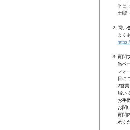
平日：
土曜
問い
よく
https
質問
当ペ
フォ
日に
2営
届い
お手
お問
質問
承く