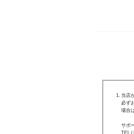
当店
必ず
場合
サポ
TEL 