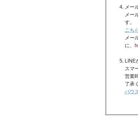
メー
メー
す。
こち
メー
に、
h
LIN
スマ
営業
了承
パウス